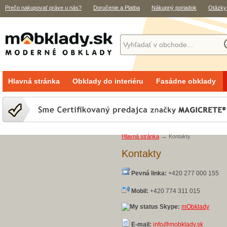
Prečo nakupovať práve u nás?
Doručenie a Platba
Nákupný poriadok
Otázky
Hlavná stránka
Obklady do interiéru
Fasádne obklady
→
Hlavná stránka
Kontakty
Kontakty
Pevná linka:
+420 277 000 155
Mobil:
+420 774 311 015
Skype:
mObklady
E-mail:
info@mobklady.sk