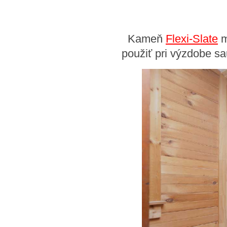
Kameň
Flexi-Slate
m
použiť pri výzdobe s