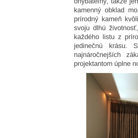
ohýbateľný, takže je
kamenný obklad mož
prírodný kameň kvôl
svoju dlhú životnosť
každého listu z prír
jedinečnú krásu. 
najnáročnejších zá
projektantom úplne n