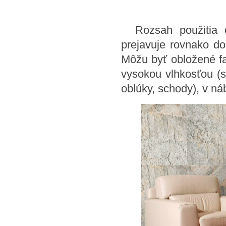
Rozsah použitia o
prejavuje rovnako dob
Môžu byť obložené fa
vysokou vlhkosťou (sa
oblúky, schody), v ná