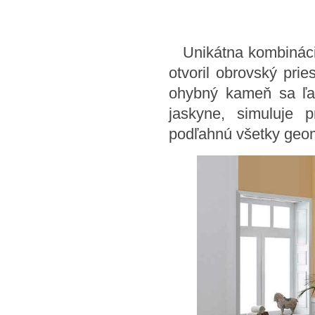
Unikátna kombinácia 
otvoril obrovský prie
ohybný kameň sa ľah
jaskyne, simuluje 
podľahnú všetky geom