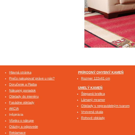
Hlavná stránka
PRÍRODNÝ OHYBNÝ KAMEŇ
Prečo nakupovať práve u nás?
Rozmer 122x61 cm
Doručenie a Platba
UMELÝ KAMEŇ
Nákupný poriadok
Štiepaná bridlica
Obklady do interiéru
Lámaný mramor
Fasádne obklady
Obklady s nepravidelným tvarom
AKCIA
Vrstvená skala
Inšpirácia
Rohové obklady
Všetko o nákupe
Otázky a odpovede
Reklamace