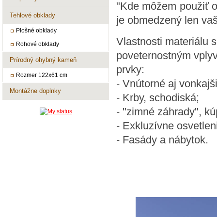
"Kde môžem použiť o
Tehlové obklady
je obmedzený len vaš
Plošné obklady
Vlastnosti materiálu
Rohové obklady
poveternostným vplyv
Prírodný ohybný kameň
prvky:
Rozmer 122x61 cm
- Vnútorné aj vonkajši
Montážne doplnky
- Krby, schodiská;
- "zimné záhrady", kú
- Exkluzívne osvetlen
- Fasády a nábytok.