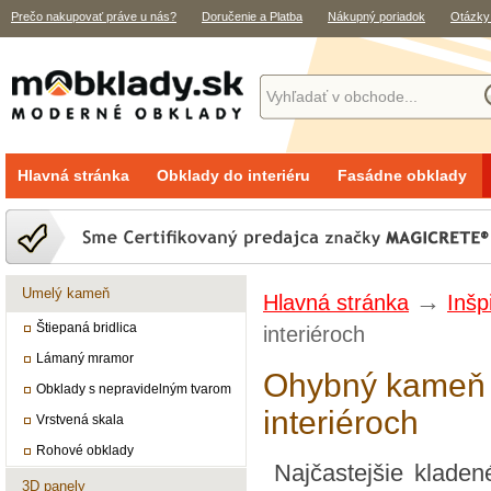
Prečo nakupovať práve u nás?
Doručenie a Platba
Nákupný poriadok
Otázky
Hlavná stránka
Obklady do interiéru
Fasádne obklady
Umelý kameň
→
Hlavná stránka
Inšp
Štiepaná bridlica
interiéroch
Lámaný mramor
Ohybný kameň 
Obklady s nepravidelným tvarom
interiéroch
Vrstvená skala
Rohové obklady
Najčastejšie kladen
3D panely